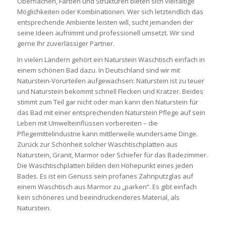
Oberflächen, Farben und Strukturen bieten sich vielfältige
Möglichkeiten oder Kombinationen. Wer sich letztendlich das
entsprechende Ambiente leisten will, sucht jemanden der
seine Ideen aufnimmt und professionell umsetzt. Wir sind
gerne Ihr zuverlässiger Partner.
In vielen Ländern gehört ein Naturstein Waschtisch einfach in
einem schönen Bad dazu. In Deutschland sind wir mit
Naturstein-Vorurteilen aufgewachsen: Naturstein ist zu teuer
und Naturstein bekommt schnell Flecken und Kratzer. Beides
stimmt zum Teil gar nicht oder man kann den Naturstein für
das Bad mit einer entsprechenden Naturstein Pflege auf sein
Leben mit Umwelteinflüssen vorbereiten – die
Pflegemittelindustrie kann mittlerweile wundersame Dinge.
Zurück zur Schönheit solcher Waschtischplatten aus
Naturstein, Granit, Marmor oder Schiefer für das Badezimmer.
Die Waschtischplatten bilden den Höhepunkt eines jeden
Bades. Es ist ein Genuss sein profanes Zahnputzglas auf
einem Waschtisch aus Marmor zu „parken“. Es gibt einfach
kein schöneres und beeindruckenderes Material, als
Naturstein.