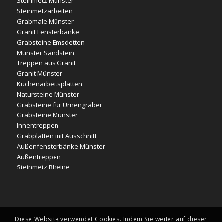
Steinmetz Münster
Steinmetzarbeiten
Grabmale Münster
Granit Fensterbänke
Grabsteine Emsdetten
Münster Sandstein
Treppen aus Granit
Granit Münster
Küchenarbeitsplatten
Natursteine Münster
Grabsteine für Urnengräber
Grabsteine Münster
Innentreppen
Grabplatten mit Ausschnitt
Außenfensterbänke Münster
Außentreppen
Steinmetz Rheine
Diese Website verwendet Cookies. Indem Sie weiter auf dieser
Facebook News