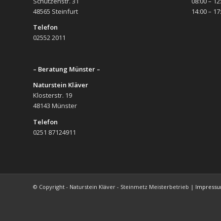
Schützenstr. 31
08:00 – 12
48565 Steinfurt
14:00 – 17
Telefon
02552 2011
– Beratung Münster –
Naturstein Kläver
Klosterstr. 19
48143 Münster
Telefon
0251 87124911
© Copyright - Naturstein Kläver - Steinmetz Meisterbetrieb |
Impress