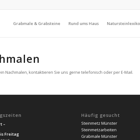
Grabmale & Grabsteine
Rund ums Haus
Natursteinlexik
chmalen
in Nachmalen, kontaktieren Sie uns gerne telefonisch oder per E-Mail.
gszeiten
Häufig gesucht
Steinmetz Münster
t –
Steinmetzarbeiten
is Freitag
Grabmale Münster