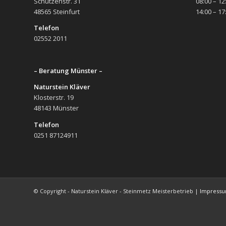
Schützenstr. 31
08:00 – 12
48565 Steinfurt
14:00 – 17
Telefon
02552 2011
– Beratung Münster –
Naturstein Kläver
Klosterstr. 19
48143 Münster
Telefon
0251 87124911
© Copyright - Naturstein Kläver - Steinmetz Meisterbetrieb |
Impress