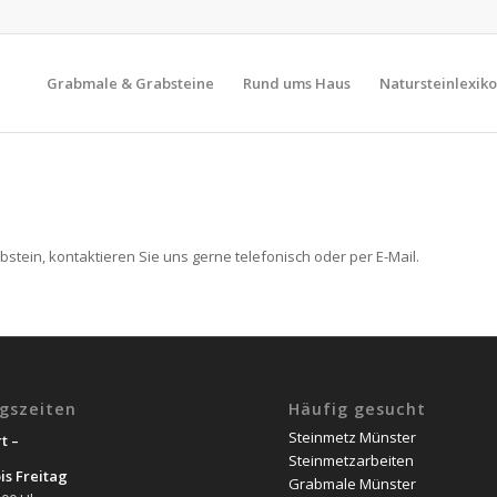
Grabmale & Grabsteine
Rund ums Haus
Natursteinlexik
stein, kontaktieren Sie uns gerne telefonisch oder per E-Mail.
gszeiten
Häufig gesucht
Steinmetz Münster
t –
Steinmetzarbeiten
is Freitag
Grabmale Münster