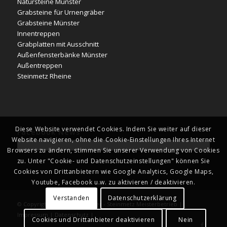
Natursteine Münster
Grabsteine für Urnengräber
Grabsteine Münster
Innentreppen
Grabplatten mit Ausschnitt
Außenfensterbänke Münster
Außentreppen
Steinmetz Rheine
Diese Website verwendet Cookies. Indem Sie weiter auf dieser
Facebook News
Website navigieren, ohne die Cookie-Einstellungen Ihres Internet
Browsers zu ändern, stimmen Sie unserer Verwendung von Cookies
zu. Unter "Cookie- und Datenschutzeinstellungen" können Sie
Cookies von Drittanbietern wie Google Analytics, Google Maps,
Youtube, Facebook u.w. zu aktivieren / deaktivieren.
Verstanden
Datenschutzerklärung
© Copyright - Naturstein Kläver - Steinmetz Meisterbetrieb |
Impressum
|
Datenschutz
|
Cookies und Drittanbieter deaktivieren
Nein