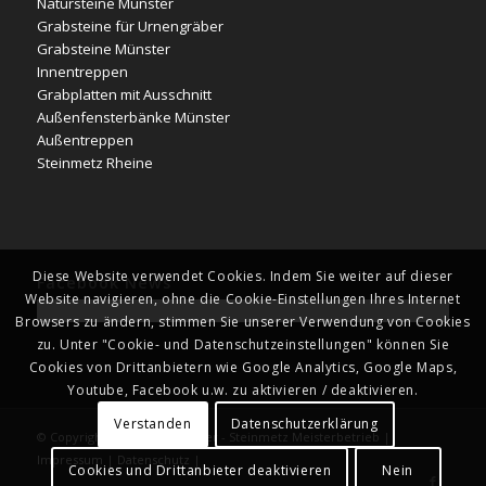
Natursteine Münster
Grabsteine für Urnengräber
Grabsteine Münster
Innentreppen
Grabplatten mit Ausschnitt
Außenfensterbänke Münster
Außentreppen
Steinmetz Rheine
Diese Website verwendet Cookies. Indem Sie weiter auf dieser
Facebook News
Website navigieren, ohne die Cookie-Einstellungen Ihres Internet
Browsers zu ändern, stimmen Sie unserer Verwendung von Cookies
zu. Unter "Cookie- und Datenschutzeinstellungen" können Sie
Cookies von Drittanbietern wie Google Analytics, Google Maps,
Youtube, Facebook u.w. zu aktivieren / deaktivieren.
Verstanden
Datenschutzerklärung
© Copyright - Naturstein Kläver - Steinmetz Meisterbetrieb |
Impressum
|
Datenschutz
|
Cookies und Drittanbieter deaktivieren
Nein