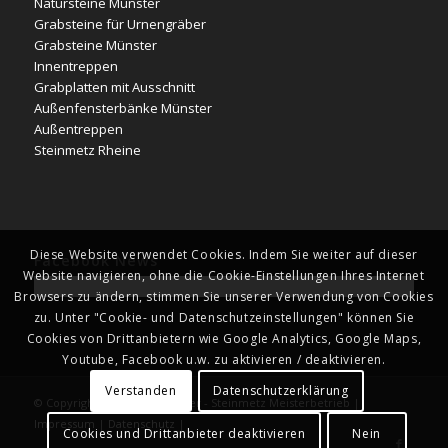
Natursteine Münster
Grabsteine für Urnengräber
Grabsteine Münster
Innentreppen
Grabplatten mit Ausschnitt
Außenfensterbänke Münster
Außentreppen
Steinmetz Rheine
Diese Website verwendet Cookies. Indem Sie weiter auf dieser
Facebook News
Website navigieren, ohne die Cookie-Einstellungen Ihres Internet
Browsers zu ändern, stimmen Sie unserer Verwendung von Cookies
zu. Unter "Cookie- und Datenschutzeinstellungen" können Sie
Cookies von Drittanbietern wie Google Analytics, Google Maps,
Youtube, Facebook u.w. zu aktivieren / deaktivieren.
Verstanden
Datenschutzerklärung
© Copyright - Naturstein Kläver - Steinmetz Meisterbetrieb |
Impressum
|
Datenschutz
|
Cookies und Drittanbieter deaktivieren
Nein