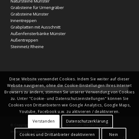
Natursteine Münster
Grabsteine für Urnengräber
Grabsteine Münster
Innentreppen
Grabplatten mit Ausschnitt
Außenfensterbänke Münster
Außentreppen
Steinmetz Rheine
Diese Website verwendet Cookies. Indem Sie weiter auf dieser
Facebook News
Website navigieren, ohne die Cookie-Einstellungen Ihres Internet
Browsers zu ändern, stimmen Sie unserer Verwendung von Cookies
zu. Unter "Cookie- und Datenschutzeinstellungen" können Sie
Cookies von Drittanbietern wie Google Analytics, Google Maps,
Youtube, Facebook u.w. zu aktivieren / deaktivieren.
Verstanden
Datenschutzerklärung
© Copyright - Naturstein Kläver - Steinmetz Meisterbetrieb |
Impressum
|
Datenschutz
|
Cookies und Drittanbieter deaktivieren
Nein