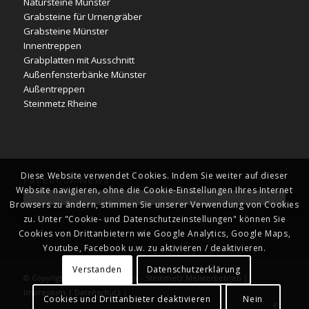
Natursteine Münster
Grabsteine für Urnengräber
Grabsteine Münster
Innentreppen
Grabplatten mit Ausschnitt
Außenfensterbänke Münster
Außentreppen
Steinmetz Rheine
Diese Website verwendet Cookies. Indem Sie weiter auf dieser
Facebook News
Website navigieren, ohne die Cookie-Einstellungen Ihres Internet
Browsers zu ändern, stimmen Sie unserer Verwendung von Cookies
zu. Unter "Cookie- und Datenschutzeinstellungen" können Sie
Cookies von Drittanbietern wie Google Analytics, Google Maps,
Youtube, Facebook u.w. zu aktivieren / deaktivieren.
Verstanden
Datenschutzerklärung
© Copyright - Naturstein Kläver - Steinmetz Meisterbetrieb |
Impressum
|
Datenschutz
|
Cookies und Drittanbieter deaktivieren
Nein