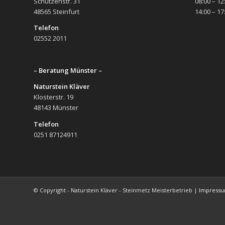
Schützenstr. 31
08:00 – 12
48565 Steinfurt
14:00 – 17
Telefon
02552 2011
– Beratung Münster –
Naturstein Kläver
Klosterstr. 19
48143 Münster
Telefon
0251 87124911
© Copyright - Naturstein Kläver - Steinmetz Meisterbetrieb |
Impress