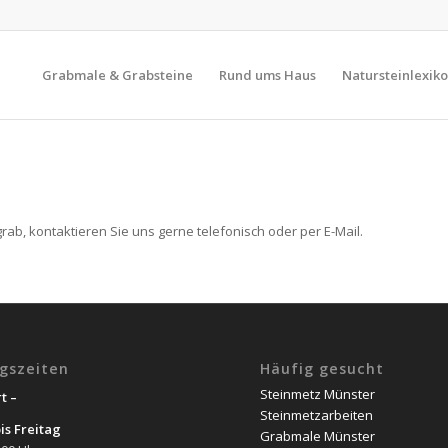
Grabmale & Grabsteine
Rund ums Haus
Natursteinlexik
ab, kontaktieren Sie uns gerne telefonisch oder per E-Mail.
gszeiten
Häufig gesucht
Steinmetz Münster
t –
Steinmetzarbeiten
is Freitag
Grabmale Münster