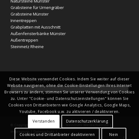
Natursteine Münster
Grabsteine für Urnengräber
Grabsteine Münster
Innentreppen
Grabplatten mit Ausschnitt
Außenfensterbänke Münster
Außentreppen
Steinmetz Rheine
Diese Website verwendet Cookies. Indem Sie weiter auf dieser
Facebook News
Website navigieren, ohne die Cookie-Einstellungen Ihres Internet
Browsers zu ändern, stimmen Sie unserer Verwendung von Cookies
zu. Unter "Cookie- und Datenschutzeinstellungen" können Sie
Cookies von Drittanbietern wie Google Analytics, Google Maps,
Youtube, Facebook u.w. zu aktivieren / deaktivieren.
Verstanden
Datenschutzerklärung
© Copyright - Naturstein Kläver - Steinmetz Meisterbetrieb |
Impressum
|
Datenschutz
|
Cookies und Drittanbieter deaktivieren
Nein