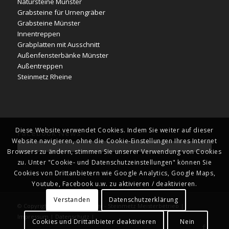
Natursteine Münster
Grabsteine für Urnengräber
Grabsteine Münster
Innentreppen
Grabplatten mit Ausschnitt
Außenfensterbänke Münster
Außentreppen
Steinmetz Rheine
Diese Website verwendet Cookies. Indem Sie weiter auf dieser
Facebook News
Website navigieren, ohne die Cookie-Einstellungen Ihres Internet
Browsers zu ändern, stimmen Sie unserer Verwendung von Cookies
zu. Unter "Cookie- und Datenschutzeinstellungen" können Sie
Cookies von Drittanbietern wie Google Analytics, Google Maps,
Youtube, Facebook u.w. zu aktivieren / deaktivieren.
Verstanden
Datenschutzerklärung
© Copyright - Naturstein Kläver - Steinmetz Meisterbetrieb |
Impressum
|
Datenschutz
|
Cookies und Drittanbieter deaktivieren
Nein