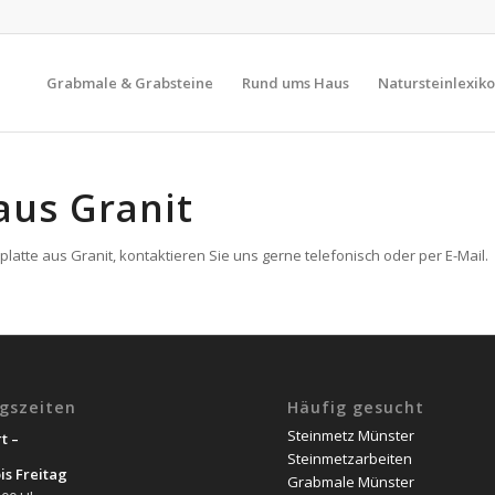
Grabmale & Grabsteine
Rund ums Haus
Natursteinlexik
aus Granit
atte aus Granit, kontaktieren Sie uns gerne telefonisch oder per E-Mail.
gszeiten
Häufig gesucht
Steinmetz Münster
t –
Steinmetzarbeiten
is Freitag
Grabmale Münster