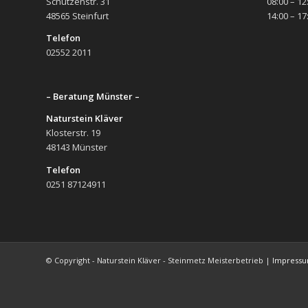
Schützenstr. 31
08:00 – 12
48565 Steinfurt
14:00 – 17
Telefon
02552 2011
– Beratung Münster –
Naturstein Kläver
Klosterstr. 19
48143 Münster
Telefon
0251 87124911
© Copyright - Naturstein Kläver - Steinmetz Meisterbetrieb |
Impress