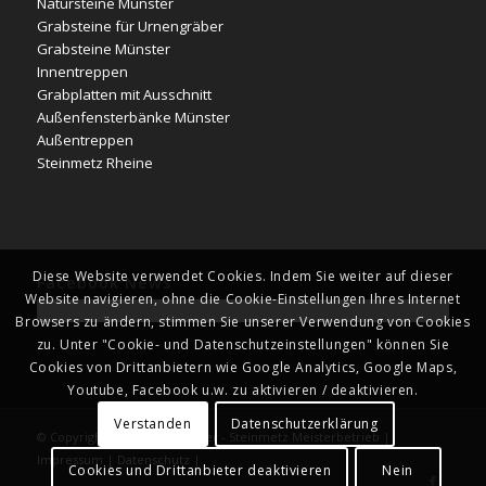
Natursteine Münster
Grabsteine für Urnengräber
Grabsteine Münster
Innentreppen
Grabplatten mit Ausschnitt
Außenfensterbänke Münster
Außentreppen
Steinmetz Rheine
Diese Website verwendet Cookies. Indem Sie weiter auf dieser
Facebook News
Website navigieren, ohne die Cookie-Einstellungen Ihres Internet
Browsers zu ändern, stimmen Sie unserer Verwendung von Cookies
zu. Unter "Cookie- und Datenschutzeinstellungen" können Sie
Cookies von Drittanbietern wie Google Analytics, Google Maps,
Youtube, Facebook u.w. zu aktivieren / deaktivieren.
Verstanden
Datenschutzerklärung
© Copyright - Naturstein Kläver - Steinmetz Meisterbetrieb |
Impressum
|
Datenschutz
|
Cookies und Drittanbieter deaktivieren
Nein