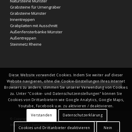
Natursteine Münster
Grabsteine für Urnengräber
Grabsteine Münster
Innentreppen
Grabplatten mit Ausschnitt
Außenfensterbänke Münster
Außentreppen
Steinmetz Rheine
Diese Website verwendet Cookies. Indem Sie weiter auf dieser
Facebook News
Website navigieren, ohne die Cookie-Einstellungen Ihres Internet
Browsers zu ändern, stimmen Sie unserer Verwendung von Cookies
zu. Unter "Cookie- und Datenschutzeinstellungen" können Sie
Cookies von Drittanbietern wie Google Analytics, Google Maps,
Youtube, Facebook u.w. zu aktivieren / deaktivieren.
Verstanden
Datenschutzerklärung
© Copyright - Naturstein Kläver - Steinmetz Meisterbetrieb |
Impressum
|
Datenschutz
|
Cookies und Drittanbieter deaktivieren
Nein