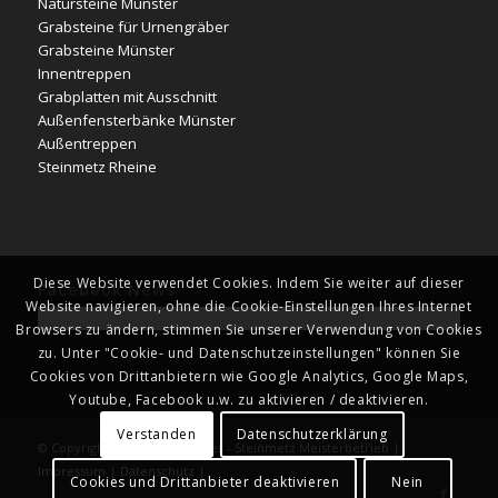
Natursteine Münster
Grabsteine für Urnengräber
Grabsteine Münster
Innentreppen
Grabplatten mit Ausschnitt
Außenfensterbänke Münster
Außentreppen
Steinmetz Rheine
Diese Website verwendet Cookies. Indem Sie weiter auf dieser
Facebook News
Website navigieren, ohne die Cookie-Einstellungen Ihres Internet
Browsers zu ändern, stimmen Sie unserer Verwendung von Cookies
zu. Unter "Cookie- und Datenschutzeinstellungen" können Sie
Cookies von Drittanbietern wie Google Analytics, Google Maps,
Youtube, Facebook u.w. zu aktivieren / deaktivieren.
Verstanden
Datenschutzerklärung
© Copyright - Naturstein Kläver - Steinmetz Meisterbetrieb |
Impressum
|
Datenschutz
|
Cookies und Drittanbieter deaktivieren
Nein