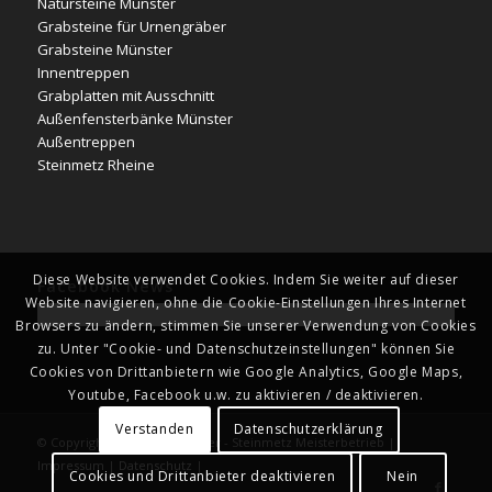
Natursteine Münster
Grabsteine für Urnengräber
Grabsteine Münster
Innentreppen
Grabplatten mit Ausschnitt
Außenfensterbänke Münster
Außentreppen
Steinmetz Rheine
Diese Website verwendet Cookies. Indem Sie weiter auf dieser
Facebook News
Website navigieren, ohne die Cookie-Einstellungen Ihres Internet
Browsers zu ändern, stimmen Sie unserer Verwendung von Cookies
zu. Unter "Cookie- und Datenschutzeinstellungen" können Sie
Cookies von Drittanbietern wie Google Analytics, Google Maps,
Youtube, Facebook u.w. zu aktivieren / deaktivieren.
Verstanden
Datenschutzerklärung
© Copyright - Naturstein Kläver - Steinmetz Meisterbetrieb |
Impressum
|
Datenschutz
|
Cookies und Drittanbieter deaktivieren
Nein