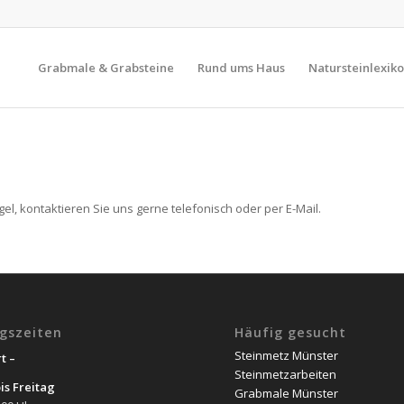
Grabmale & Grabsteine
Rund ums Haus
Natursteinlexik
l, kontaktieren Sie uns gerne telefonisch oder per E-Mail.
gszeiten
Häufig gesucht
Steinmetz Münster
t –
Steinmetzarbeiten
is Freitag
Grabmale Münster