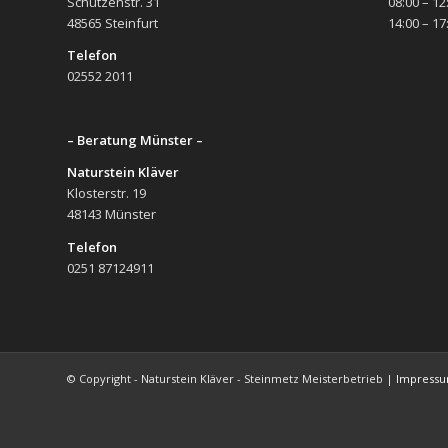
Schützenstr. 31
08:00 – 12
48565 Steinfurt
14:00 – 17
Telefon
02552 2011
– Beratung Münster –
Naturstein Kläver
Klosterstr. 19
48143 Münster
Telefon
0251 87124911
© Copyright - Naturstein Kläver - Steinmetz Meisterbetrieb |
Impress