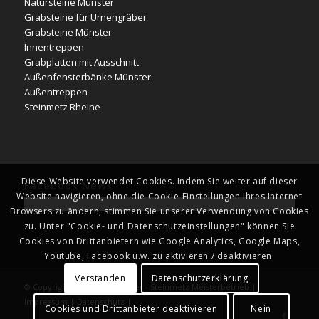
Natursteine Münster
Grabsteine für Urnengräber
Grabsteine Münster
Innentreppen
Grabplatten mit Ausschnitt
Außenfensterbänke Münster
Außentreppen
Steinmetz Rheine
Diese Website verwendet Cookies. Indem Sie weiter auf dieser
Facebook News
Website navigieren, ohne die Cookie-Einstellungen Ihres Internet
Browsers zu ändern, stimmen Sie unserer Verwendung von Cookies
zu. Unter "Cookie- und Datenschutzeinstellungen" können Sie
Cookies von Drittanbietern wie Google Analytics, Google Maps,
Youtube, Facebook u.w. zu aktivieren / deaktivieren.
Verstanden
Datenschutzerklärung
© Copyright - Naturstein Kläver - Steinmetz Meisterbetrieb |
Impressum
|
Datenschutz
|
Cookies und Drittanbieter deaktivieren
Nein