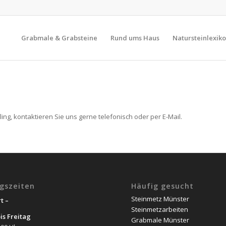
Grabmale & Grabsteine
Rund ums Haus
Natursteinlexik
ng, kontaktieren Sie uns gerne telefonisch oder per E-Mail.
gszeiten
Häufig gesucht
Steinmetz Münster
t –
Steinmetzarbeiten
is Freitag
Grabmale Münster