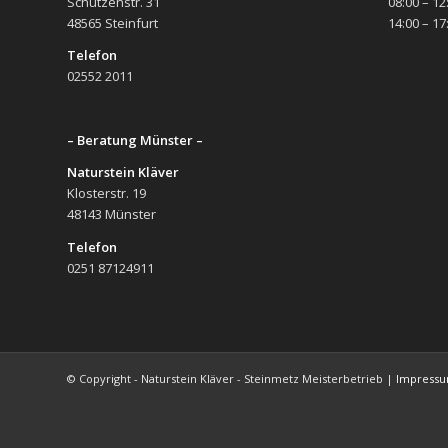
Schützenstr. 31
08:00 – 12
48565 Steinfurt
14:00 – 17
Telefon
02552 2011
– Beratung Münster –
Naturstein Kläver
Klosterstr. 19
48143 Münster
Telefon
0251 87124911
© Copyright - Naturstein Kläver - Steinmetz Meisterbetrieb |
Impress