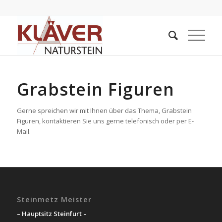
Grabstein Figuren
Gerne spreichen wir mit Ihnen über das Thema, Grabstein
Figuren, kontaktieren Sie uns gerne telefonisch oder per E-
Mail.
Steinmetz Meister
– Hauptsitz Steinfurt –