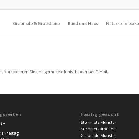
Grabmale & Grabsteine
Rund ums Haus
Natursteinlexik
, kontaktieren Sie uns gerne telefonisch oder per E-Mail.
gszeiten
Häufig gesucht
Steinmetz Münster
t –
Steinmetzarbeiten
is Freitag
Grabmale Münster