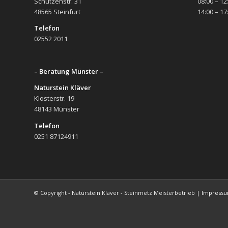
Schützenstr. 31
08:00 – 12
48565 Steinfurt
14:00 – 17
Telefon
02552 2011
– Beratung Münster –
Naturstein Kläver
Klosterstr. 19
48143 Münster
Telefon
0251 87124911
© Copyright - Naturstein Kläver - Steinmetz Meisterbetrieb |
Impress