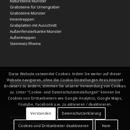
Natursteine Münster
Grabsteine für Urnengräber
Grabsteine Münster
Innentreppen
Grabplatten mit Ausschnitt
Außenfensterbänke Münster
Außentreppen
Steinmetz Rheine
Diese Website verwendet Cookies. Indem Sie weiter auf dieser
Facebook News
Website navigieren, ohne die Cookie-Einstellungen Ihres Internet
Browsers zu ändern, stimmen Sie unserer Verwendung von Cookies
zu. Unter "Cookie- und Datenschutzeinstellungen" können Sie
Cookies von Drittanbietern wie Google Analytics, Google Maps,
Youtube, Facebook u.w. zu aktivieren / deaktivieren.
Verstanden
Datenschutzerklärung
© Copyright - Naturstein Kläver - Steinmetz Meisterbetrieb |
Impressum
|
Datenschutz
|
Cookies und Drittanbieter deaktivieren
Nein