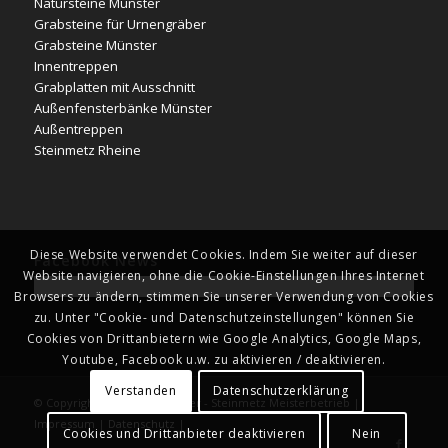
Natursteine Münster
Grabsteine für Urnengräber
Grabsteine Münster
Innentreppen
Grabplatten mit Ausschnitt
Außenfensterbänke Münster
Außentreppen
Steinmetz Rheine
Diese Website verwendet Cookies. Indem Sie weiter auf dieser
Facebook News
Website navigieren, ohne die Cookie-Einstellungen Ihres Internet
Browsers zu ändern, stimmen Sie unserer Verwendung von Cookies
zu. Unter "Cookie- und Datenschutzeinstellungen" können Sie
Cookies von Drittanbietern wie Google Analytics, Google Maps,
Youtube, Facebook u.w. zu aktivieren / deaktivieren.
Verstanden
Datenschutzerklärung
© Copyright - Naturstein Kläver - Steinmetz Meisterbetrieb |
Impressum
|
Datenschutz
|
Cookies und Drittanbieter deaktivieren
Nein