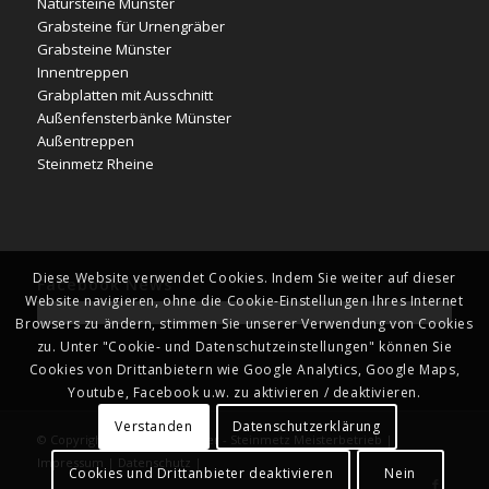
Natursteine Münster
Grabsteine für Urnengräber
Grabsteine Münster
Innentreppen
Grabplatten mit Ausschnitt
Außenfensterbänke Münster
Außentreppen
Steinmetz Rheine
Diese Website verwendet Cookies. Indem Sie weiter auf dieser
Facebook News
Website navigieren, ohne die Cookie-Einstellungen Ihres Internet
Browsers zu ändern, stimmen Sie unserer Verwendung von Cookies
zu. Unter "Cookie- und Datenschutzeinstellungen" können Sie
Cookies von Drittanbietern wie Google Analytics, Google Maps,
Youtube, Facebook u.w. zu aktivieren / deaktivieren.
Verstanden
Datenschutzerklärung
© Copyright - Naturstein Kläver - Steinmetz Meisterbetrieb |
Impressum
|
Datenschutz
|
Cookies und Drittanbieter deaktivieren
Nein