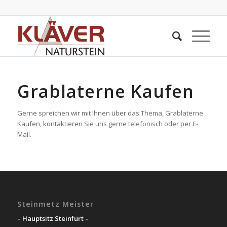
Grablaterne Kaufen
Gerne spreichen wir mit Ihnen über das Thema, Grablaterne
Kaufen, kontaktieren Sie uns gerne telefonisch oder per E-
Mail.
Steinmetz Meister
– Hauptsitz Steinfurt –