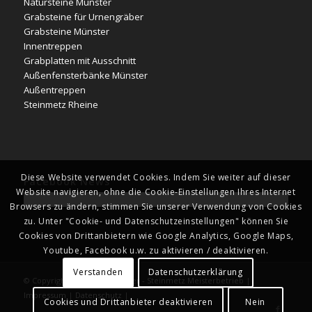
Natursteine Münster
Grabsteine für Urnengräber
Grabsteine Münster
Innentreppen
Grabplatten mit Ausschnitt
Außenfensterbänke Münster
Außentreppen
Steinmetz Rheine
Diese Website verwendet Cookies. Indem Sie weiter auf dieser
Facebook News
Website navigieren, ohne die Cookie-Einstellungen Ihres Internet
Browsers zu ändern, stimmen Sie unserer Verwendung von Cookies
zu. Unter "Cookie- und Datenschutzeinstellungen" können Sie
Cookies von Drittanbietern wie Google Analytics, Google Maps,
Youtube, Facebook u.w. zu aktivieren / deaktivieren.
Verstanden
Datenschutzerklärung
© Copyright - Naturstein Kläver - Steinmetz Meisterbetrieb |
Impressum
|
Datenschutz
|
Cookies und Drittanbieter deaktivieren
Nein