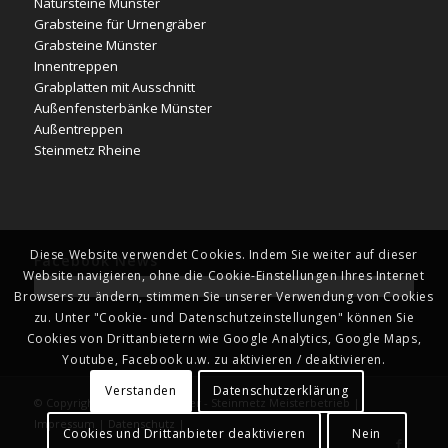
Natursteine Münster
Grabsteine für Urnengräber
Grabsteine Münster
Innentreppen
Grabplatten mit Ausschnitt
Außenfensterbänke Münster
Außentreppen
Steinmetz Rheine
Diese Website verwendet Cookies. Indem Sie weiter auf dieser
Facebook News
Website navigieren, ohne die Cookie-Einstellungen Ihres Internet
Browsers zu ändern, stimmen Sie unserer Verwendung von Cookies
zu. Unter "Cookie- und Datenschutzeinstellungen" können Sie
Cookies von Drittanbietern wie Google Analytics, Google Maps,
Youtube, Facebook u.w. zu aktivieren / deaktivieren.
Verstanden
Datenschutzerklärung
© Copyright - Naturstein Kläver - Steinmetz Meisterbetrieb |
Impressum
|
Datenschutz
|
Cookies und Drittanbieter deaktivieren
Nein