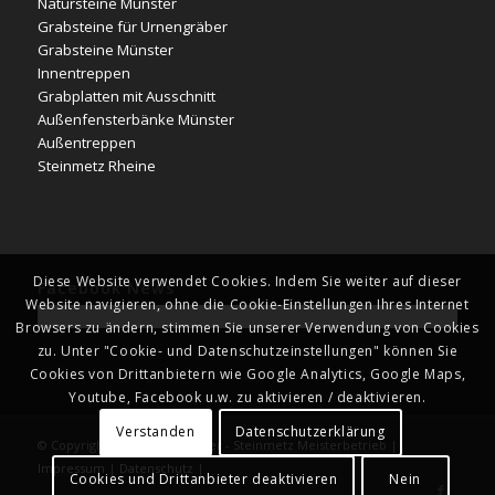
Natursteine Münster
Grabsteine für Urnengräber
Grabsteine Münster
Innentreppen
Grabplatten mit Ausschnitt
Außenfensterbänke Münster
Außentreppen
Steinmetz Rheine
Diese Website verwendet Cookies. Indem Sie weiter auf dieser
Facebook News
Website navigieren, ohne die Cookie-Einstellungen Ihres Internet
Browsers zu ändern, stimmen Sie unserer Verwendung von Cookies
zu. Unter "Cookie- und Datenschutzeinstellungen" können Sie
Cookies von Drittanbietern wie Google Analytics, Google Maps,
Youtube, Facebook u.w. zu aktivieren / deaktivieren.
Verstanden
Datenschutzerklärung
© Copyright - Naturstein Kläver - Steinmetz Meisterbetrieb |
Impressum
|
Datenschutz
|
Cookies und Drittanbieter deaktivieren
Nein