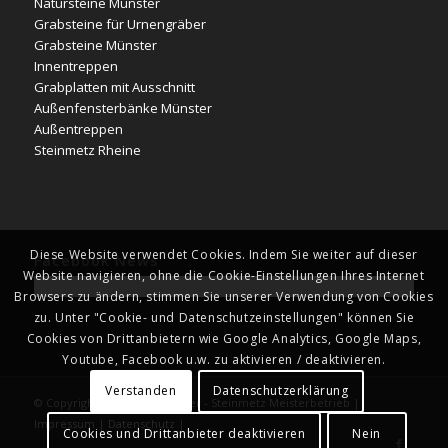
Natursteine Münster
Grabsteine für Urnengräber
Grabsteine Münster
Innentreppen
Grabplatten mit Ausschnitt
Außenfensterbänke Münster
Außentreppen
Steinmetz Rheine
Diese Website verwendet Cookies. Indem Sie weiter auf dieser
Facebook News
Website navigieren, ohne die Cookie-Einstellungen Ihres Internet
Browsers zu ändern, stimmen Sie unserer Verwendung von Cookies
zu. Unter "Cookie- und Datenschutzeinstellungen" können Sie
Cookies von Drittanbietern wie Google Analytics, Google Maps,
Youtube, Facebook u.w. zu aktivieren / deaktivieren.
Verstanden
Datenschutzerklärung
© Copyright - Naturstein Kläver - Steinmetz Meisterbetrieb |
Impressum
|
Datenschutz
|
Cookies und Drittanbieter deaktivieren
Nein