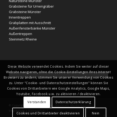
Natursteine Münster
Grabsteine für Urnengräber
Grabsteine Münster
Innentreppen
Grabplatten mit Ausschnitt
Außenfensterbänke Münster
Außentreppen
Steinmetz Rheine
Diese Website verwendet Cookies. Indem Sie weiter auf dieser
Facebook News
Website navigieren, ohne die Cookie-Einstellungen Ihres Internet
Browsers zu ändern, stimmen Sie unserer Verwendung von Cookies
zu. Unter "Cookie- und Datenschutzeinstellungen" können Sie
Cookies von Drittanbietern wie Google Analytics, Google Maps,
Youtube, Facebook u.w. zu aktivieren / deaktivieren.
Verstanden
Datenschutzerklärung
© Copyright - Naturstein Kläver - Steinmetz Meisterbetrieb |
Impressum
|
Datenschutz
|
Cookies und Drittanbieter deaktivieren
Nein