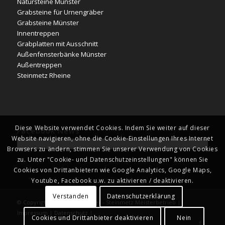
Natursteine Münster
Grabsteine für Urnengräber
Grabsteine Münster
Innentreppen
Grabplatten mit Ausschnitt
Außenfensterbänke Münster
Außentreppen
Steinmetz Rheine
Diese Website verwendet Cookies. Indem Sie weiter auf dieser
Facebook News
Website navigieren, ohne die Cookie-Einstellungen Ihres Internet
Browsers zu ändern, stimmen Sie unserer Verwendung von Cookies
zu. Unter "Cookie- und Datenschutzeinstellungen" können Sie
Cookies von Drittanbietern wie Google Analytics, Google Maps,
Youtube, Facebook u.w. zu aktivieren / deaktivieren.
Verstanden
Datenschutzerklärung
© Copyright - Naturstein Kläver - Steinmetz Meisterbetrieb |
Impressum
|
Datenschutz
|
Cookies und Drittanbieter deaktivieren
Nein