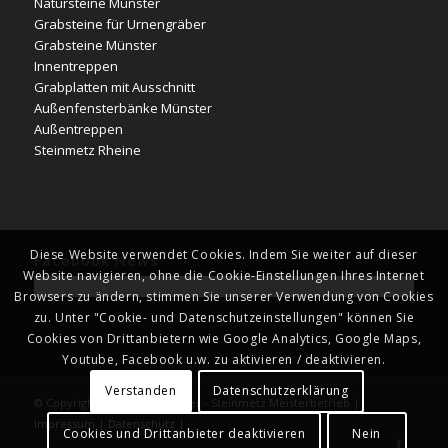
Natursteine Münster
Grabsteine für Urnengräber
Grabsteine Münster
Innentreppen
Grabplatten mit Ausschnitt
Außenfensterbänke Münster
Außentreppen
Steinmetz Rheine
Diese Website verwendet Cookies. Indem Sie weiter auf dieser
Facebook News
Website navigieren, ohne die Cookie-Einstellungen Ihres Internet
Browsers zu ändern, stimmen Sie unserer Verwendung von Cookies
zu. Unter "Cookie- und Datenschutzeinstellungen" können Sie
Cookies von Drittanbietern wie Google Analytics, Google Maps,
Youtube, Facebook u.w. zu aktivieren / deaktivieren.
Verstanden
Datenschutzerklärung
© Copyright - Naturstein Kläver - Steinmetz Meisterbetrieb |
Impressum
|
Datenschutz
|
Cookies und Drittanbieter deaktivieren
Nein