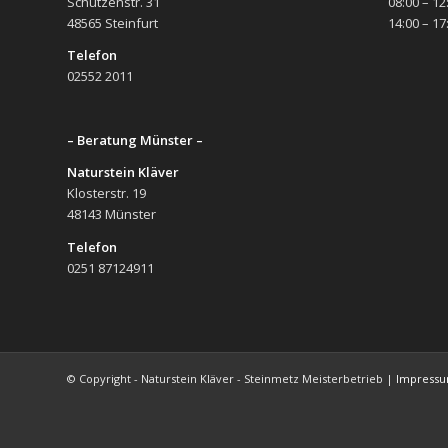
Schützenstr. 31
08:00 – 12
48565 Steinfurt
14:00 – 17
Telefon
02552 2011
– Beratung Münster –
Naturstein Kläver
Klosterstr. 19
48143 Münster
Telefon
0251 87124911
© Copyright - Naturstein Kläver - Steinmetz Meisterbetrieb |
Impress