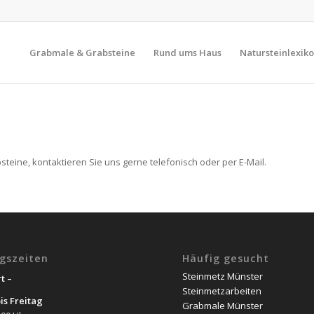
Grabmale & Grabsteine
Rund ums Haus
Natursteinlexik
teine, kontaktieren Sie uns gerne telefonisch oder per E-Mail.
gszeiten
Häufig gesucht
Steinmetz Münster
t –
Steinmetzarbeiten
is Freitag
Grabmale Münster