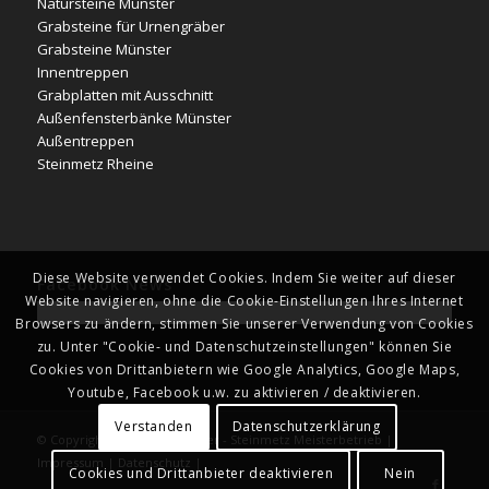
Natursteine Münster
Grabsteine für Urnengräber
Grabsteine Münster
Innentreppen
Grabplatten mit Ausschnitt
Außenfensterbänke Münster
Außentreppen
Steinmetz Rheine
Diese Website verwendet Cookies. Indem Sie weiter auf dieser
Facebook News
Website navigieren, ohne die Cookie-Einstellungen Ihres Internet
Browsers zu ändern, stimmen Sie unserer Verwendung von Cookies
zu. Unter "Cookie- und Datenschutzeinstellungen" können Sie
Cookies von Drittanbietern wie Google Analytics, Google Maps,
Youtube, Facebook u.w. zu aktivieren / deaktivieren.
Verstanden
Datenschutzerklärung
© Copyright - Naturstein Kläver - Steinmetz Meisterbetrieb |
Impressum
|
Datenschutz
|
Cookies und Drittanbieter deaktivieren
Nein