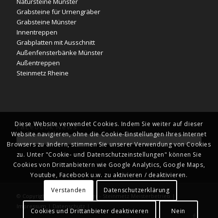
Natursteine Münster
Grabsteine für Urnengräber
Grabsteine Münster
Innentreppen
Grabplatten mit Ausschnitt
Außenfensterbänke Münster
Außentreppen
Steinmetz Rheine
Diese Website verwendet Cookies. Indem Sie weiter auf dieser
Facebook News
Website navigieren, ohne die Cookie-Einstellungen Ihres Internet
Browsers zu ändern, stimmen Sie unserer Verwendung von Cookies
zu. Unter "Cookie- und Datenschutzeinstellungen" können Sie
Cookies von Drittanbietern wie Google Analytics, Google Maps,
Youtube, Facebook u.w. zu aktivieren / deaktivieren.
Verstanden
Datenschutzerklärung
© Copyright - Naturstein Kläver - Steinmetz Meisterbetrieb |
Impressum
|
Datenschutz
|
Cookies und Drittanbieter deaktivieren
Nein